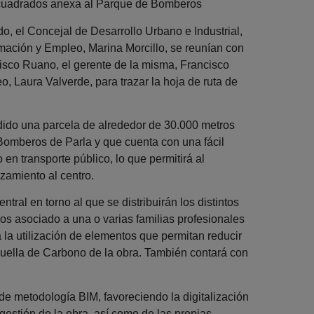
 cuadrados anexa al Parque de Bomberos
 el Concejal de Desarrollo Urbano e Industrial,
mación y Empleo, Marina Morcillo, se reunían con
cisco Ruano, el gerente de la misma, Francisco
o, Laura Valverde, para trazar la hoja de ruta de
dido una parcela de alrededor de 30.000 metros
Bomberos de Parla y que cuenta con una fácil
 en transporte público, lo que permitirá al
zamiento al centro.
tral en torno al que se distribuirán los distintos
os asociado a una o varias familias profesionales
 la utilización de elementos que permitan reducir
a Huella de Carbono de la obra. También contará con
de metodología BIM, favoreciendo la digitalización
gestión de la obra, así como de las propias