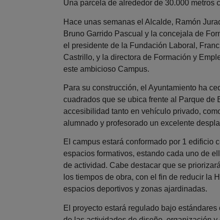
Una parcela de alrededor de 30.000 metros
Hace unas semanas el Alcalde, Ramón Jurado,
Bruno Garrido Pascual y la concejala de For
el presidente de la Fundación Laboral, Fran
Castrillo, y la directora de Formación y Emple
este ambicioso Campus.
Para su construcción, el Ayuntamiento ha ce
cuadrados que se ubica frente al Parque de 
accesibilidad tanto en vehículo privado, como
alumnado y profesorado un excelente despla
El campus estará conformado por 1 edificio cen
espacios formativos, estando cada uno de ell
de actividad. Cabe destacar que se priorizará
los tiempos de obra, con el fin de reducir l
espacios deportivos y zonas ajardinadas.
El proyecto estará regulado bajo estándares 
de las actividades de diseño, organización y 