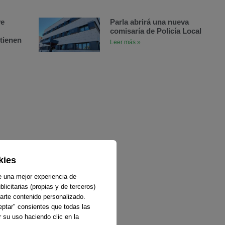
ve
Parla abrirá una nueva
comisaría de Policía Local
tienen
Leer más »
kies
e una mejor experiencia de
licitarias (propias y de terceros)
arte contenido personalizado.
ceptar" consientes que todas las
 su uso haciendo clic en la