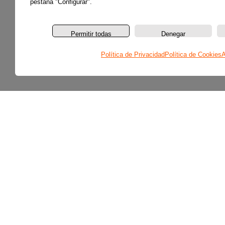
pestaña "Configurar".
Permitir todas
Denegar
Política de Privacidad
Política de Cookies
A
Secciones
Últimas noticias
Colaboradores