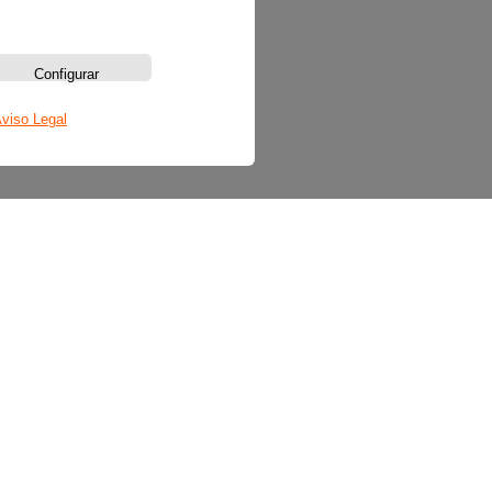
Configurar
viso Legal
Sobre nosotros
La emisora
Política de privacidad