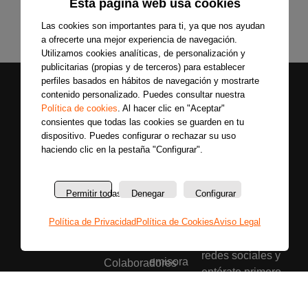
Esta página web usa cookies
Las cookies son importantes para ti, ya que nos ayudan
a ofrecerte una mejor experiencia de navegación.
Utilizamos cookies analíticas, de personalización y
publicitarias (propias y de terceros) para establecer
perfiles basados en hábitos de navegación y mostrarte
contenido personalizado. Puedes consultar nuestra
Política de cookies
. Al hacer clic en "Aceptar"
consientes que todas las cookies se guarden en tu
dispositivo. Puedes configurar o rechazar su uso
haciendo clic en la pestaña "Configurar".
Permitir todas
Denegar
Configurar
Secciones
Sobre
Síguenos
Política de Privacidad
Política de Cookies
Aviso Legal
nosotros
Últimas
Únete a nuestras
La
noticias
redes sociales y
emisora
Colaboradores
entérate primero
Política
Entrevistas
de todas las
de
Programas
noticias más