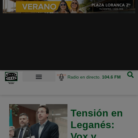
Radio en directo.
104.6 FM
Tensión en
Leganés:
Vox y