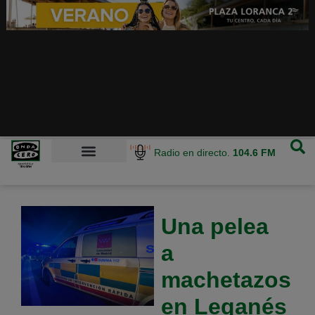
Radio en directo.
104.6 FM
Una pelea
a
machetazos
en Leganés