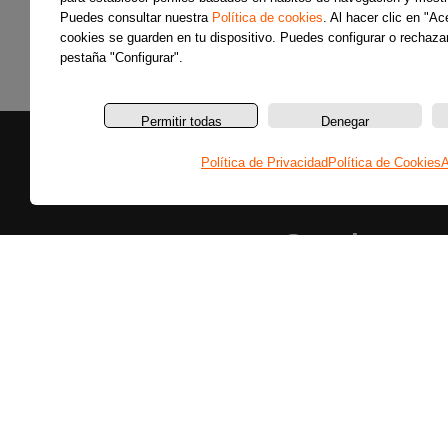
Puedes consultar nuestra
Política de cookies
. Al hacer clic en "A
cookies se guarden en tu dispositivo. Puedes configurar o rechazar
pestaña "Configurar".
Permitir todas
Denegar
Política de Privacidad
Política de Cookies
A
Secciones
Últimas noticias
Colaboradores
Entrevistas
Programas
Reportajes
Secciones