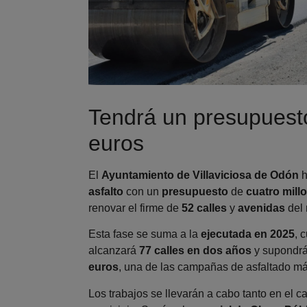
Tendrá un presupuesto
euros
El
Ayuntamiento de Villaviciosa de Odón
h
asfalto
con un
presupuesto
de
cuatro mill
renovar el firme de
52 calles
y
avenidas
del
Esta fase se suma a la
ejecutada en 2025
, 
alcanzará
77 calles en dos años
y supondrá
euros
, una de las campañas de asfaltado má
Los trabajos se llevarán a cabo tanto en el 