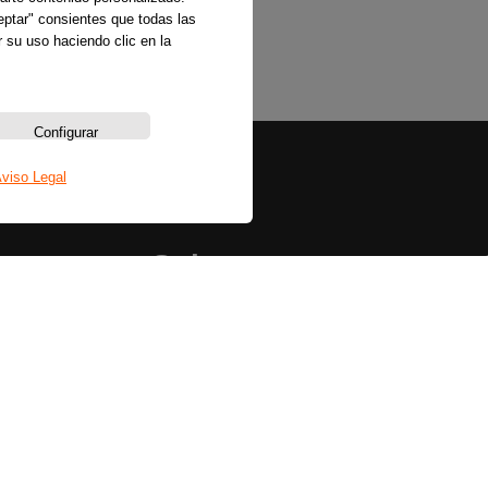
ceptar" consientes que todas las
 su uso haciendo clic en la
Configurar
viso Legal
Sobre nosotros
La emisora
Política de privacidad
Aviso legal
Política de cookies
Bases legales