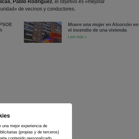
licas, Pablo Rodríguez
, el objetivo es «mejorar
seguridad» de vecinos y conductores.
l PSOE
Muere una mujer en Alcorcón en
h
el incendio de una vivienda
Leer más »
kies
e una mejor experiencia de
licitarias (propias y de terceros)
arte contenido personalizado.