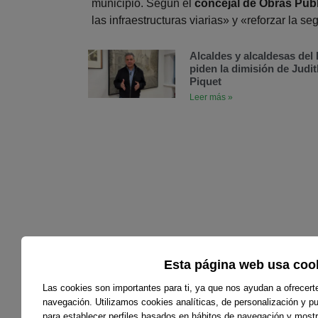
municipio. Según el
concejal de Obras Púb
las infraestructuras viarias» y «reforzar la 
Alcaldes y alcaldesas de
piden la dimisión de Judit
Piquet
Leer más »
Esta página web usa coo
Las cookies son importantes para ti, ya que nos ayudan a ofrecert
navegación. Utilizamos cookies analíticas, de personalización y pub
para establecer perfiles basados en hábitos de navegación y mostr