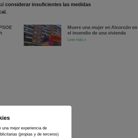
 al
considerar insuficientes las medidas
al.
l PSOE
Muere una mujer en Alcorcón en
h
el incendio de una vivienda
Leer más »
kies
e una mejor experiencia de
licitarias (propias y de terceros)