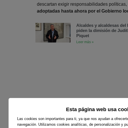
descartan exigir responsabilidades políticas,
adoptadas hasta ahora por el Gobierno loc
Alcaldes y alcaldesas de
piden la dimisión de Judit
Piquet
Leer más »
Esta página web usa coo
Las cookies son importantes para ti, ya que nos ayudan a ofrecert
navegación. Utilizamos cookies analíticas, de personalización y pub