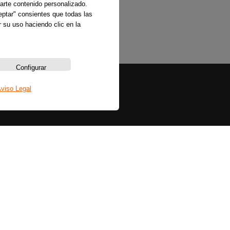
arte contenido personalizado.
ceptar" consientes que todas las
 su uso haciendo clic en la
Configurar
viso Legal
Sobre nosotros
La emisora
Política de privacidad
Aviso legal
Política de cookies
Bases legales