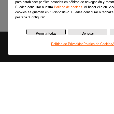
para establecer perfiles basados en hábitos de navegación y mostr
Puedes consultar nuestra
Política de cookies
. Al hacer clic en "A
cookies se guarden en tu dispositivo. Puedes configurar o rechazar
pestaña "Configurar".
Permitir todas
Denegar
Política de Privacidad
Política de Cookies
A
Secciones
Últimas noticias
Colaboradores
Entrevistas
Programas
Reportajes
Secciones