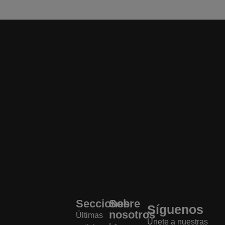
Secciones
Sobre
Síguenos
nosotros
Últimas
Únete a nuestras