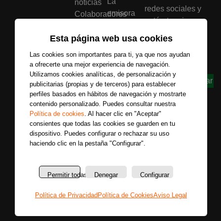
La
noticias
redes sociales y
emisora
Colaboradores
entérate primero
Política
Entrevistas
de todas las
de
Programas
Esta página web usa cookies
noticias más
privacidad
Reportajes
Las cookies son importantes para ti, ya que nos ayudan
importantes.
Aviso
Secciones
a ofrecerte una mejor experiencia de navegación.
legal
Utilizamos cookies analíticas, de personalización y
Buscar
Política
publicitarias (propias y de terceros) para establecer
perfiles basados en hábitos de navegación y mostrarte
de
contenido personalizado. Puedes consultar nuestra
cookies
Política de cookies
. Al hacer clic en "Aceptar"
Bases
consientes que todas las cookies se guarden en tu
legales
dispositivo. Puedes configurar o rechazar su uso
haciendo clic en la pestaña "Configurar".
Copyright © La Radio que Viene – 2026
Permitir todas
Denegar
Configurar
Política de Privacidad
Política de Cookies
Aviso Legal