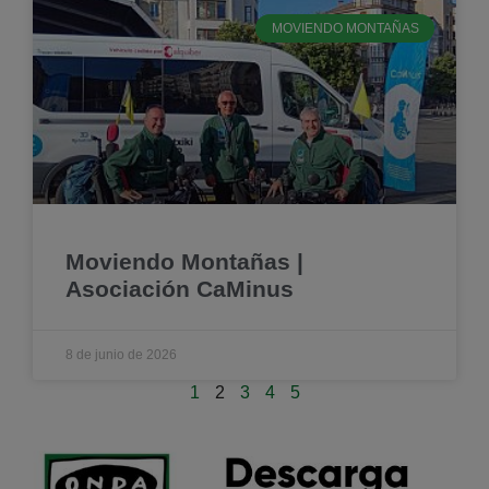
MOVIENDO MONTAÑAS
Moviendo Montañas |
Asociación CaMinus
8 de junio de 2026
1
2
3
4
5