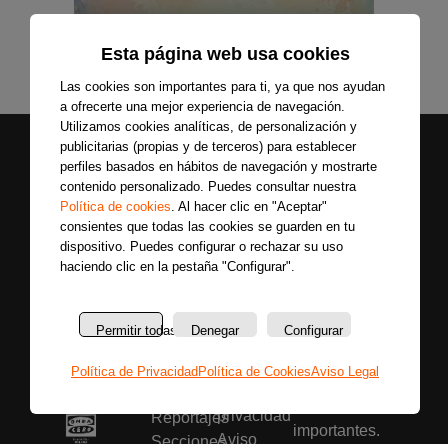
Esta página web usa cookies
Las cookies son importantes para ti, ya que nos ayudan
a ofrecerte una mejor experiencia de navegación.
Utilizamos cookies analíticas, de personalización y
publicitarias (propias y de terceros) para establecer
perfiles basados en hábitos de navegación y mostrarte
contenido personalizado. Puedes consultar nuestra
Política de cookies
. Al hacer clic en "Aceptar"
consientes que todas las cookies se guarden en tu
dispositivo. Puedes configurar o rechazar su uso
haciendo clic en la pestaña "Configurar".
Secciones
Sobre
Síguenos
nosotros
Últimas
Únete a nuestras
La
noticias
Permitir todas
Denegar
Configurar
redes sociales y
emisora
Colaboradores
entérate primero
Política
Entrevistas
Política de Privacidad
Política de Cookies
Aviso Legal
de todas las
de
Programas
noticias más
privacidad
Reportajes
importantes.
Aviso
Secciones