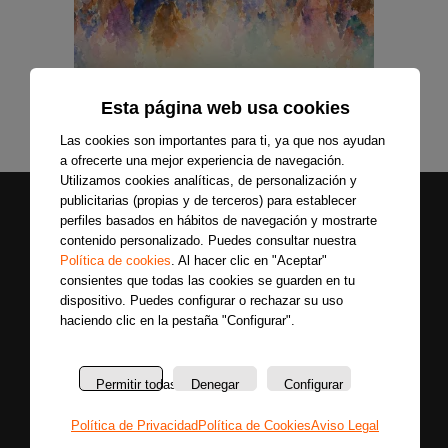
Esta página web usa cookies
Las cookies son importantes para ti, ya que nos ayudan
a ofrecerte una mejor experiencia de navegación.
Utilizamos cookies analíticas, de personalización y
publicitarias (propias y de terceros) para establecer
perfiles basados en hábitos de navegación y mostrarte
contenido personalizado. Puedes consultar nuestra
Política de cookies
. Al hacer clic en "Aceptar"
consientes que todas las cookies se guarden en tu
dispositivo. Puedes configurar o rechazar su uso
haciendo clic en la pestaña "Configurar".
Secciones
Sobre
Síguenos
nosotros
Últimas
Únete a nuestras
Permitir todas
Denegar
Configurar
La
noticias
redes sociales y
emisora
Colaboradores
entérate primero
Política de Privacidad
Política de Cookies
Aviso Legal
Política
Entrevistas