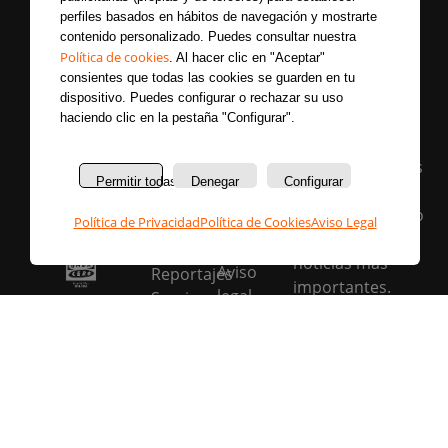
perfiles basados en hábitos de navegación y mostrarte
contenido personalizado. Puedes consultar nuestra
Política de cookies
. Al hacer clic en "Aceptar"
consientes que todas las cookies se guarden en tu
dispositivo. Puedes configurar o rechazar su uso
haciendo clic en la pestaña "Configurar".
Secciones
Sobre
Síguenos
nosotros
Últimas
Únete a nuestras
La
noticias
Permitir todas
Denegar
Configurar
redes sociales y
emisora
Colaboradores
entérate primero
Política de Privacidad
Política de Cookies
Aviso Legal
Política de
Entrevistas
de todas las
privacidad
Programas
noticias más
Aviso
Reportajes
importantes.
legal
Secciones
Política
Buscar
de
cookies
Bases
legales