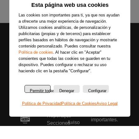
Esta página web usa cookies
Las cookies son importantes para ti, ya que nos ayudan
a ofrecerte una mejor experiencia de navegación.
Utilizamos cookies analíticas, de personalización y
publicitarias (propias y de terceros) para establecer
perfiles basados en hábitos de navegación y mostrarte
contenido personalizado. Puedes consultar nuestra
Política de cookies
. Al hacer clic en "Aceptar"
consientes que todas las cookies se guarden en tu
dispositivo. Puedes configurar o rechazar su uso
Secciones
Sobre
haciendo clic en la pestaña "Configurar".
Síguenos
nosotros
Últimas
Únete a nuestras
La
noticias
redes sociales y
Permitir todas
Denegar
Configurar
emisora
Colaboradores
entérate primero
Política
Entrevistas
Política de Privacidad
Política de Cookies
Aviso Legal
de todas las
de
Programas
noticias más
privacidad
Reportajes
importantes.
Aviso
Secciones
legal
Buscar
Política