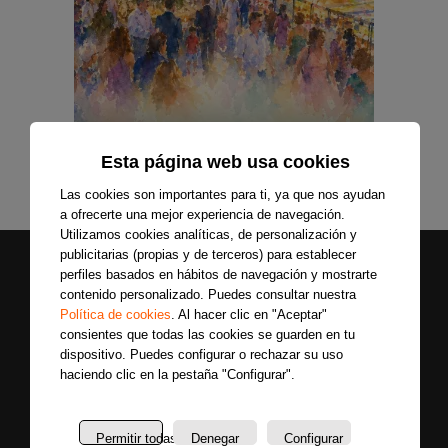
Esta página web usa cookies
Las cookies son importantes para ti, ya que nos ayudan
a ofrecerte una mejor experiencia de navegación.
Utilizamos cookies analíticas, de personalización y
publicitarias (propias y de terceros) para establecer
perfiles basados en hábitos de navegación y mostrarte
contenido personalizado. Puedes consultar nuestra
Política de cookies
. Al hacer clic en "Aceptar"
consientes que todas las cookies se guarden en tu
dispositivo. Puedes configurar o rechazar su uso
haciendo clic en la pestaña "Configurar".
Secciones
Sobre
Síguenos
nosotros
Últimas
Permitir todas
Denegar
Configurar
Únete a nuestras