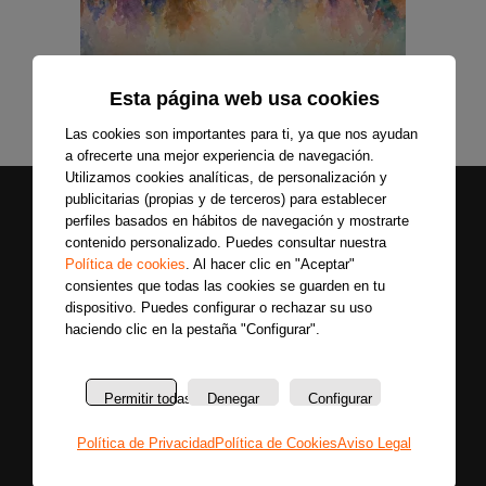
Esta página web usa cookies
Las cookies son importantes para ti, ya que nos ayudan
a ofrecerte una mejor experiencia de navegación.
Utilizamos cookies analíticas, de personalización y
publicitarias (propias y de terceros) para establecer
perfiles basados en hábitos de navegación y mostrarte
contenido personalizado. Puedes consultar nuestra
Política de cookies
. Al hacer clic en "Aceptar"
consientes que todas las cookies se guarden en tu
dispositivo. Puedes configurar o rechazar su uso
haciendo clic en la pestaña "Configurar".
Secciones
Sobre
Síguenos
nosotros
Últimas
Únete a nuestras
La
noticias
Permitir todas
Denegar
Configurar
redes sociales y
emisora
Colaboradores
entérate primero
Política de Privacidad
Política de Cookies
Aviso Legal
Política
Entrevistas
de todas las
de
Programas