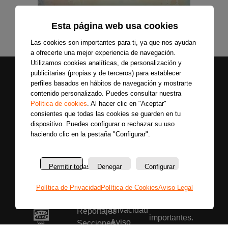
Esta página web usa cookies
Las cookies son importantes para ti, ya que nos ayudan
a ofrecerte una mejor experiencia de navegación.
Utilizamos cookies analíticas, de personalización y
publicitarias (propias y de terceros) para establecer
perfiles basados en hábitos de navegación y mostrarte
contenido personalizado. Puedes consultar nuestra
Política de cookies
. Al hacer clic en "Aceptar"
consientes que todas las cookies se guarden en tu
dispositivo. Puedes configurar o rechazar su uso
haciendo clic en la pestaña "Configurar".
Secciones
Sobre
Síguenos
nosotros
Últimas
Únete a nuestras
La
noticias
Permitir todas
Denegar
Configurar
redes sociales y
emisora
Colaboradores
entérate primero
Política
Entrevistas
Política de Privacidad
Política de Cookies
Aviso Legal
de todas las
de
Programas
noticias más
privacidad
Reportajes
importantes.
Aviso
Secciones