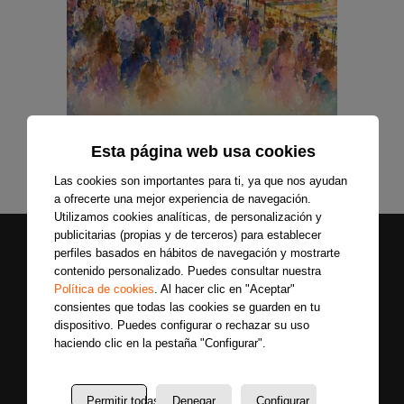
Esta página web usa cookies
Las cookies son importantes para ti, ya que nos ayudan
a ofrecerte una mejor experiencia de navegación.
Utilizamos cookies analíticas, de personalización y
publicitarias (propias y de terceros) para establecer
perfiles basados en hábitos de navegación y mostrarte
contenido personalizado. Puedes consultar nuestra
Política de cookies
. Al hacer clic en "Aceptar"
consientes que todas las cookies se guarden en tu
dispositivo. Puedes configurar o rechazar su uso
haciendo clic en la pestaña "Configurar".
Secciones
Sobre
Síguenos
nosotros
Últimas
Permitir todas
Denegar
Configurar