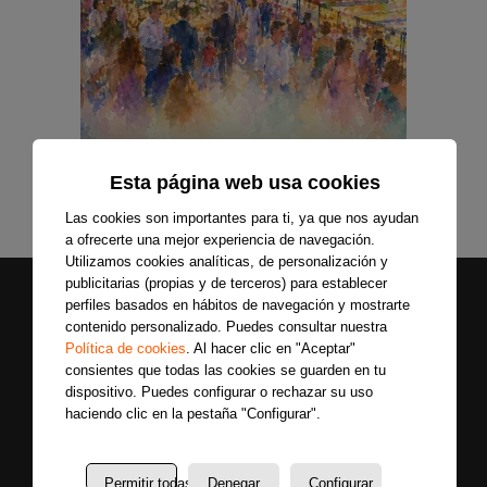
Esta página web usa cookies
Las cookies son importantes para ti, ya que nos ayudan
a ofrecerte una mejor experiencia de navegación.
Utilizamos cookies analíticas, de personalización y
publicitarias (propias y de terceros) para establecer
perfiles basados en hábitos de navegación y mostrarte
contenido personalizado. Puedes consultar nuestra
Política de cookies
. Al hacer clic en "Aceptar"
consientes que todas las cookies se guarden en tu
dispositivo. Puedes configurar o rechazar su uso
haciendo clic en la pestaña "Configurar".
Secciones
Sobre
Síguenos
nosotros
Últimas
Permitir todas
Denegar
Configurar