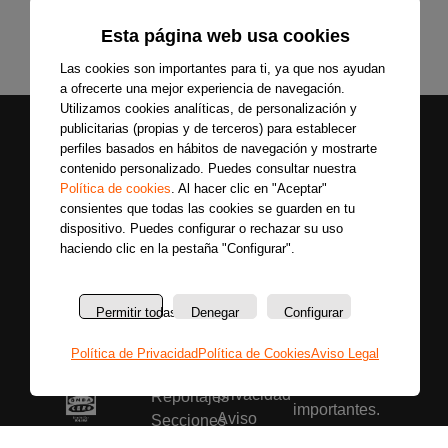
Esta página web usa cookies
Las cookies son importantes para ti, ya que nos ayudan
a ofrecerte una mejor experiencia de navegación.
Utilizamos cookies analíticas, de personalización y
publicitarias (propias y de terceros) para establecer
perfiles basados en hábitos de navegación y mostrarte
contenido personalizado. Puedes consultar nuestra
Política de cookies
. Al hacer clic en "Aceptar"
consientes que todas las cookies se guarden en tu
dispositivo. Puedes configurar o rechazar su uso
Secciones
Sobre
haciendo clic en la pestaña "Configurar".
Síguenos
nosotros
Últimas
Únete a nuestras
La
noticias
redes sociales y
Permitir todas
Denegar
Configurar
emisora
Colaboradores
entérate primero
Política
Entrevistas
Política de Privacidad
Política de Cookies
Aviso Legal
de todas las
de
Programas
noticias más
privacidad
Reportajes
importantes.
Aviso
Secciones
legal