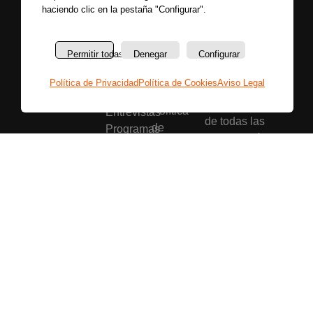
haciendo clic en la pestaña "Configurar".
Secciones
Sobre
Síguenos
Permitir todas
Denegar
Configurar
nosotros
Últimas
Únete a nuestras
La
noticias
Política de Privacidad
Política de Cookies
Aviso Legal
redes sociales y
emisora
Colaboradores
entérate primero
Política
Entrevistas
de todas las
de
Programas
noticias más
privacidad
Reportajes
importantes.
Aviso
Secciones
legal
Buscar
Política
de
cookies
Bases
legales
Copyright © La Radio que Viene – 2026