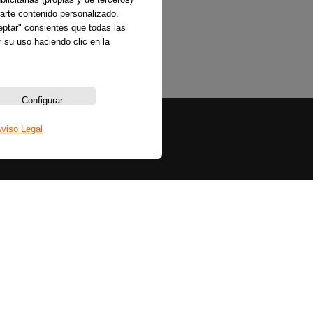
arte contenido personalizado.
ceptar" consientes que todas las
 su uso haciendo clic en la
Configurar
viso Legal
Sobre nosotros
La emisora
Política de privacidad
Aviso legal
Política de cookies
Bases legales