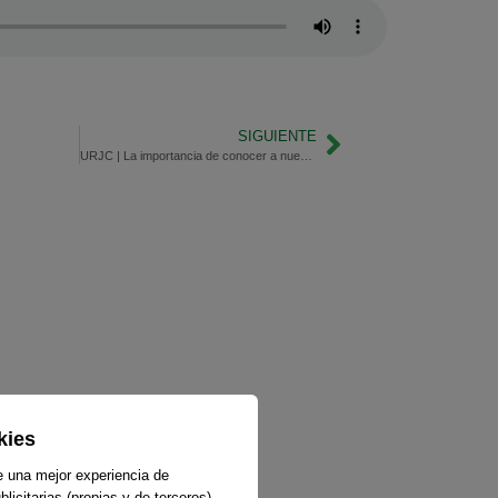
SIGUIENTE
URJC | La importancia de conocer a nuestra enfermera
kies
e una mejor experiencia de
licitarias (propias y de terceros)