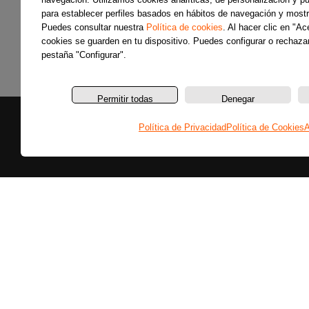
para establecer perfiles basados en hábitos de navegación y mostr
Puedes consultar nuestra
Política de cookies
. Al hacer clic en "A
cookies se guarden en tu dispositivo. Puedes configurar o rechazar
pestaña "Configurar".
Permitir todas
Denegar
Política de Privacidad
Política de Cookies
A
Secciones
Últimas noticias
Colaboradores
Entrevistas
Programas
Reportajes
Secciones