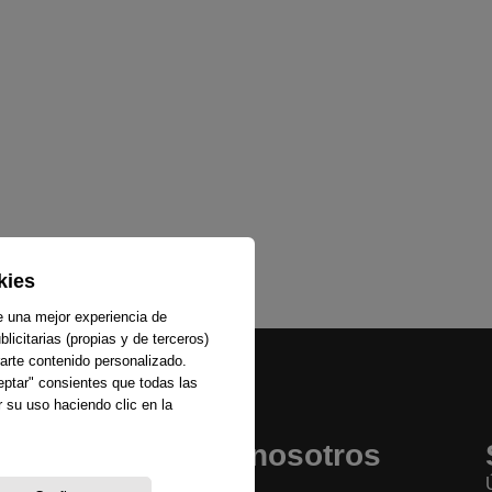
kies
e una mejor experiencia de
licitarias (propias y de terceros)
arte contenido personalizado.
ceptar" consientes que todas las
 su uso haciendo clic en la
Sobre nosotros
La emisora