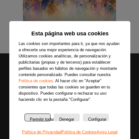
Esta página web usa cookies
Las cookies son importantes para ti, ya que nos ayudan
a ofrecerte una mejor experiencia de navegación.
Utilizamos cookies analíticas, de personalización y
publicitarias (propias y de terceros) para establecer
perfiles basados en hábitos de navegación y mostrarte
contenido personalizado. Puedes consultar nuestra
Política de cookies
. Al hacer clic en "Aceptar"
consientes que todas las cookies se guarden en tu
dispositivo. Puedes configurar o rechazar su uso
haciendo clic en la pestaña "Configurar".
Secciones
Sobre
Síguenos
nosotros
Últimas
Únete a nuestras
Permitir todas
Denegar
Configurar
La
noticias
redes sociales y
emisora
Colaboradores
entérate primero
Política de Privacidad
Política de Cookies
Aviso Legal
Política
Entrevistas