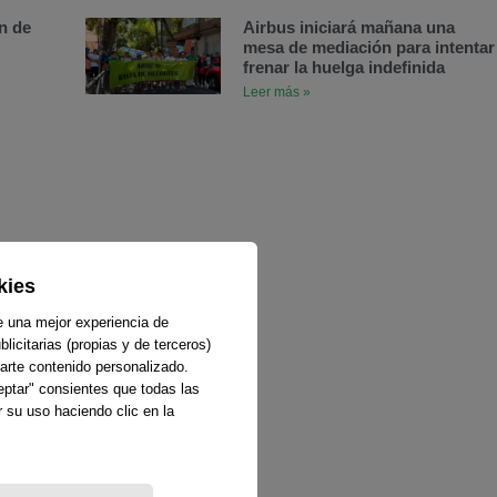
n de
Airbus iniciará mañana una
mesa de mediación para intentar
frenar la huelga indefinida
Leer más »
kies
e una mejor experiencia de
licitarias (propias y de terceros)
arte contenido personalizado.
ceptar" consientes que todas las
 su uso haciendo clic en la