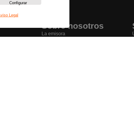
Configurar
viso Legal
Sobre nosotros
La emisora
Política de privacidad
Aviso legal
Política de cookies
Bases legales
Copyright © La Radio que Viene – 2026