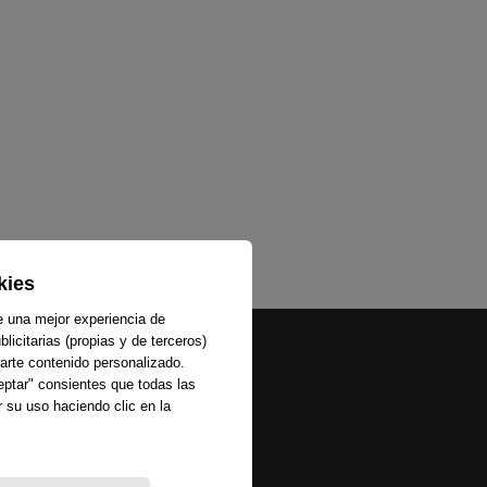
1
2
3
kies
e una mejor experiencia de
licitarias (propias y de terceros)
arte contenido personalizado.
ceptar" consientes que todas las
 su uso haciendo clic en la