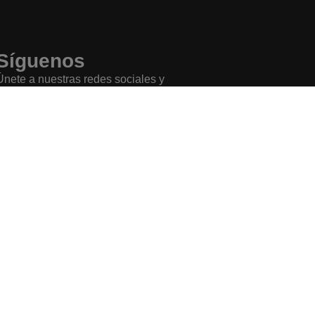
Síguenos
Únete a nuestras redes sociales y
entérate primero de todas las noticias
más importantes.
Buscar