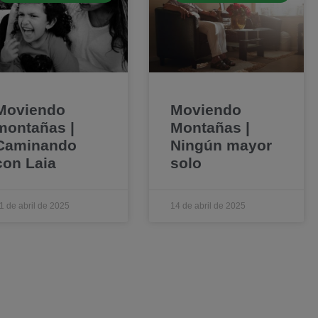
Moviendo
Moviendo
montañas |
Montañas |
Caminando
Ningún mayor
con Laia
solo
1 de abril de 2025
14 de abril de 2025