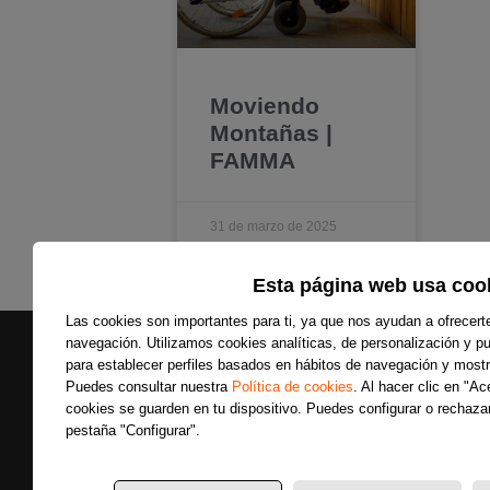
Moviendo
Montañas |
FAMMA
31 de marzo de 2025
Esta página web usa coo
Las cookies son importantes para ti, ya que nos ayudan a ofrecert
navegación. Utilizamos cookies analíticas, de personalización y pub
para establecer perfiles basados en hábitos de navegación y mostr
Puedes consultar nuestra
Política de cookies
. Al hacer clic en "A
cookies se guarden en tu dispositivo. Puedes configurar o rechazar
pestaña "Configurar".